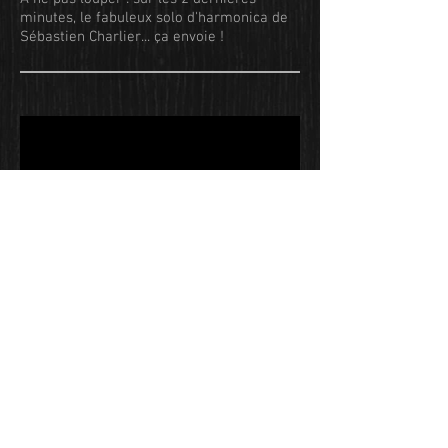
minutes, le fabuleux solo d'harmonica de
Sébastien Charlier... ça envoie !
D'Amalia
à Billie
Amalia Rodrigues et Billie Holiday,
hommage "entre le Blues et le Fado".