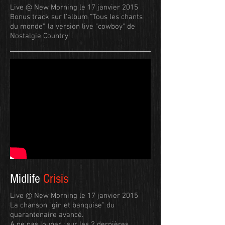
Live @ New Morning le 17 janvier 2015
Bonus track sur l'album "Tous les chants
du monde", la version live "cowboy" de
Nostalgie Country
Midlife
Crisis
Live @ New Morning le 17 janvier 2015
La chanson "gin et banquise" du
quarantenaire avancé.
A ne pas louper : sur les 2 dernières